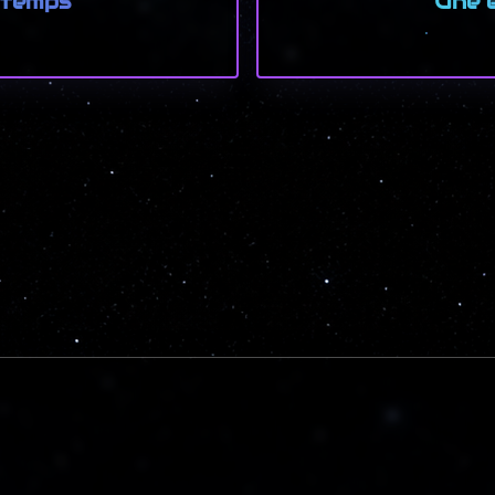
e temps
Une é