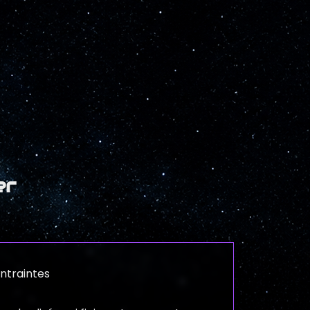
er
ntraintes