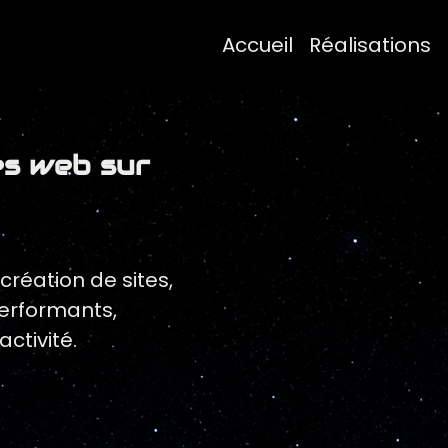
Accueil
Réalisations
es web sur
réation de sites,
performants,
ctivité.