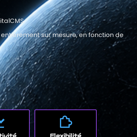
italCMS.
ts entièrement sur mesure, en fonction de
tivité
Flexibilité