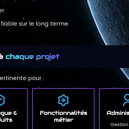
er
fiable sur le long terme
 à
chaque projet
rtinente pour :
ogue &
Fonctionnalités
Adminis
uits
métier
Gestion 