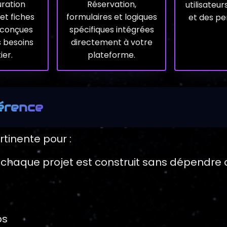
uration
Réservation,
utilisateur
et fiches
formulaires et logiques
et des pe
 conçues
spécifiques intégrées
s besoins
directement à votre
ier.
plateforme.
férence
tinente pour :
chaque projet est construit sans dépendre d
ps