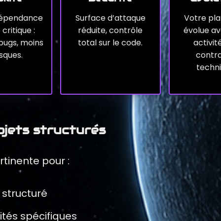
épendance
Surface d’attaque
Votre pl
critique :
réduite, contrôle
évolue av
bugs, moins
total sur le code.
activit
isques.
contra
techni
ojets structurés
tinente pour :
 structuré
ités spécifiques